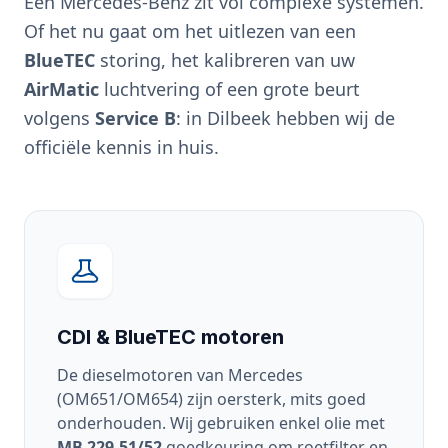
Een Mercedes-Benz zit vol complexe systemen.
Of het nu gaat om het uitlezen van een
BlueTEC
storing, het kalibreren van uw
AirMatic
luchtvering of een grote beurt
volgens
Service B
: in Dilbeek hebben wij de
officiële kennis in huis.
CDI & BlueTEC motoren
De dieselmotoren van Mercedes
(OM651/OM654) zijn oersterk, mits goed
onderhouden. Wij gebruiken enkel olie met
MB 229.51/52
goedkeuring om roetfilter en