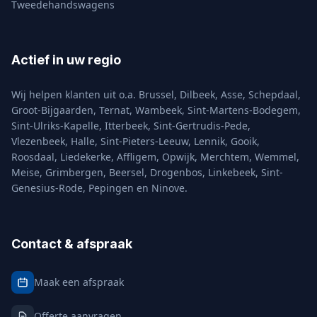
Tweedehandswagens
Actief in uw regio
Wij helpen klanten uit o.a.
Brussel
,
Dilbeek
,
Asse
,
Schepdaal
,
Groot-Bijgaarden
,
Ternat
,
Wambeek
,
Sint-Martens-Bodegem
,
Sint-Ulriks-Kapelle
,
Itterbeek
,
Sint-Gertrudis-Pede
,
Vlezenbeek
,
Halle
,
Sint-Pieters-Leeuw
,
Lennik
,
Gooik
,
Roosdaal
,
Liedekerke
,
Affligem
,
Opwijk
,
Merchtem
,
Wemmel
,
Meise
,
Grimbergen
,
Beersel
,
Drogenbos
,
Linkebeek
,
Sint-
Genesius-Rode
,
Pepingen
en
Ninove
.
Contact & afspraak
Maak een afspraak
Offerte aanvragen