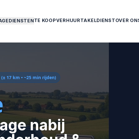
TE KOOP
VERHUUR
TAKELDIENST
OVER ON
AGEDIENSTEN
(± 17 km • ~25 min rijden)
e
age nabij