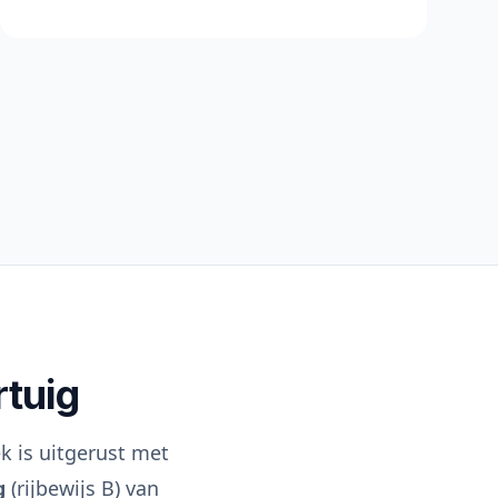
rtuig
 is uitgerust met
g
(rijbewijs B) van