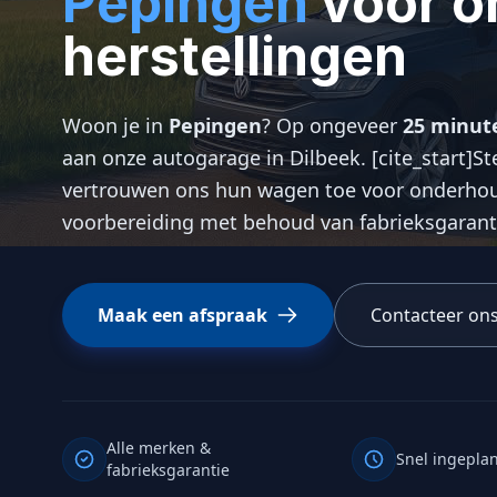
Pepingen
voor o
herstellingen
Woon je in
Pepingen
? Op ongeveer
25 minut
aan onze autogarage in Dilbeek. [cite_start]
vertrouwen ons hun wagen toe voor onderhoud
voorbereiding met behoud van fabrieksgarantie
Maak een afspraak
Contacteer on
Alle merken &
Snel ingepla
fabrieksgarantie