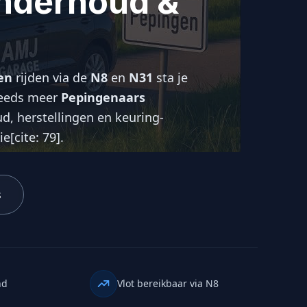
nderhoud &
en
rijden via de
N8
en
N31
sta je
Steeds meer
Pepingenaars
, herstellingen en keuring-
[cite: 79].
s
nd
Vlot bereikbaar via N8