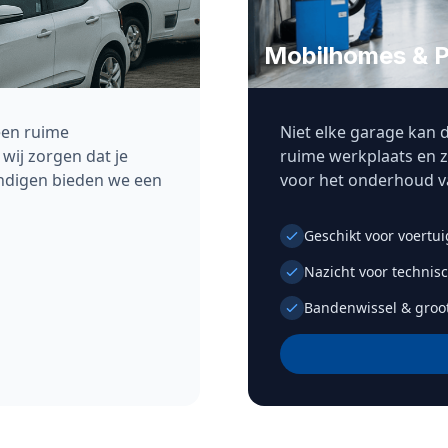
Mobilhomes & 
een ruime
Niet elke garage kan d
 wij zorgen dat je
ruime werkplaats en zw
ndigen bieden we een
voor het onderhoud v
Geschikt voor voertui
Nazicht voor technis
Bandenwissel & groo