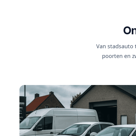
On
Van stadsauto 
poorten en z