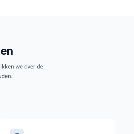
gen
hikken we over de
uden.