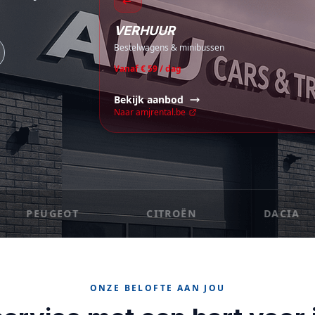
VERHUUR
Bestelwagens & minibussen
Vanaf € 59 / dag
Bekijk aanbod
Naar amjrental.be
UGEOT
CITROËN
DACIA
ONZE BELOFTE AAN JOU