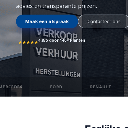
advies en transparante prijzen.
Maak een afspraak
Contacteer ons
4.8/5 door 140+ klanten
★★★★★
ES
FORD
RENAULT
PE