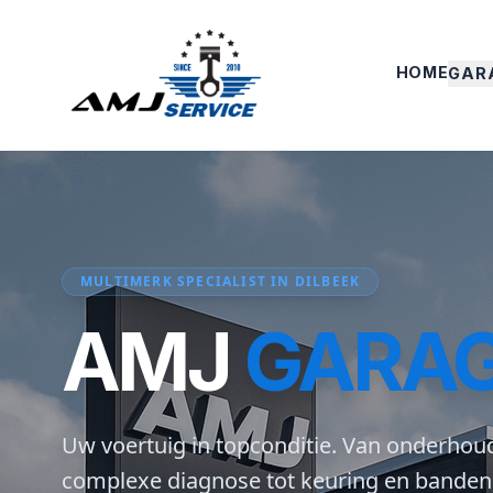
HOME
GAR
MULTIMERK SPECIALIST IN DILBEEK
AMJ
GARA
Uw voertuig in topconditie. Van onderhou
complexe diagnose tot keuring en banden. 