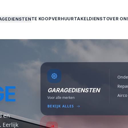
TE KOOP
VERHUUR
TAKELDIENST
OVER ON
AGEDIENSTEN
Onde
GE
Repar
GARAGEDIENSTEN
Airco
Voor alle merken
BEKIJK ALLES
d en
Eerlijk