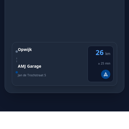
Opwijk
26
km
± 25 min
AMJ Garage
Jan de Trochstraat 5