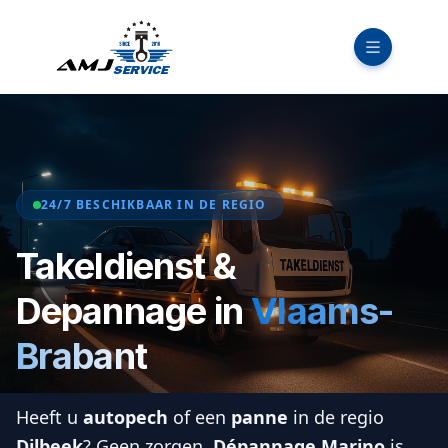
24/7 BESCHIKBAAR IN DE REGIO
Takeldienst &
Depannage in
Vlaams-
Brabant
Heeft u
autopech
of een
panne
in de regio
Dilbeek
? Geen zorgen.
Dépannage Marino
is