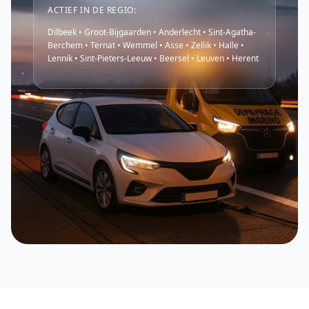
ACTIEF IN DE REGIO:
Dilbeek • Groot-Bijgaarden • Anderlecht • Sint-Agatha-
Berchem • Ternat • Wemmel • Asse • Zellik • Halle •
Lennik • Sint-Pieters-Leeuw • Beersel • Leuven • Herent